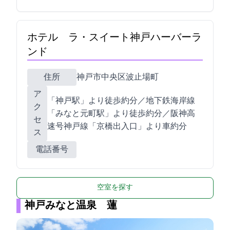
ホテル ラ・スイート神戸ハーバーラ
ンド
住所
神戸市中央区波止場町7-2
ア
JR「神戸駅」より徒歩約10分／地下鉄海岸線
ク
「みなと元町駅」より徒歩約4分／阪神高
セ
速3号神戸線「京橋出入口」より車約5分
ス
電話番号
空室を探す
神戸みなと温泉 蓮