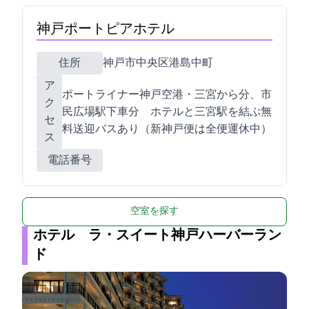
神戸ポートピアホテル
住所
神戸市中央区港島中町6-10-1
ア
ポートライナー神戸空港・三宮から10分、市
ク
民広場駅下車1分 ホテルと三宮駅を結ぶ無
セ
料送迎バスあり（新神戸便は全便運休中）
ス
電話番号
空室を探す
ホテル ラ・スイート神戸ハーバーラン
ド