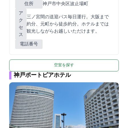
住所
神戸市中央区波止場町5-6
ア
JR三ノ宮間の送迎バス毎日運行。大阪まで
ク
約20分、JR元町から徒歩約15分。ホテルまでは
セ
観光しながらお越しいただけます。
ス
電話番号
空室を探す
神戸ポートピアホテル