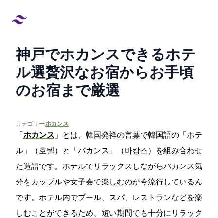
神戸でホカンスできるホテ
ル10選!贅沢なお宿からお手頃
のお宿まで厳選
created at:
updated at:
カテゴリー:
#ホカンス
「
ホカンス
」とは、韓国発祥の言葉で韓国語の「ホテ
ル」（호텔）と「バカンス」（바캉스）を組み合わせ
た造語です。ホテルでリラックスしながらバカンス気
分をカップルや女子会で楽しむのが今流行しているん
です。ホテル内でプール、スパ、レストランなどを楽
しむことができるため、短い期間でも十分にリラック