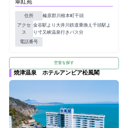
翠紅苑
住所
榛原郡川根本町千頭279
アクセ
JR金谷駅より大井川鉄道乗換え千頭駅よ
ス
り寸又峡温泉行きバス40分
電話番号
空室を探す
焼津温泉 ホテルアンビア松風閣