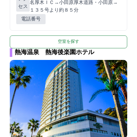
名厚木ＩＣ→小田原厚木道路・小田原IC→R
セス
１３５号より約８５分
電話番号
空室を探す
熱海温泉 熱海後楽園ホテル