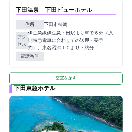
下田温泉 下田ビューホテル
住所
下田市柿崎633
伊豆急線伊豆急下田駅より車で６分（原
アク
則特急電車に合わせての送迎・要予
セス
約）、東名沼津ＩＣより75KM・約100分
電話番号
空室を探す
下田東急ホテル