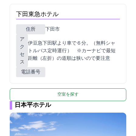
下田東急ホテル
住所
下田市5-12-1
ア
伊豆急下田駅より車で６分。（無料シャ
ク
トルバス定時運行 ） ※カーナビで最短
セ
距離（LAWSON左折）の道順は狭いので要注意
ス
電話番号
空室を探す
日本平ホテル