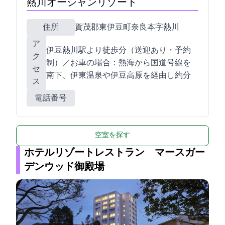
熱川オーシャンリゾート
住所
賀茂郡東伊豆町奈良本字熱川989-1
ア
伊豆熱川駅より徒歩5分（送迎あり・予約
ク
制）／お車の場合：熱海から国道135号線を
セ
南下、伊東温泉や伊豆高原を経由し約70分
ス
電話番号
空室を探す
ホテルリゾート&レストラン マースガー
デンウッド御殿場