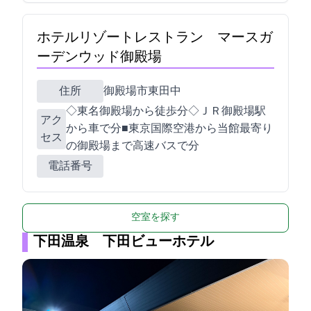
ホテルリゾート&レストラン マースガ
ーデンウッド御殿場
住所
御殿場市東田中1089
◇東名御殿場ICから徒歩5分◇ＪＲ御殿場駅
アク
から車で5分■東京国際空港から当館最寄り
セス
の御殿場ICまで高速バスで120分
電話番号
空室を探す
下田温泉 下田ビューホテル