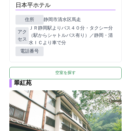
日本平ホテル
住所
静岡市清水区馬走1500-2
ＪＲ静岡駅よりバス４０分・タクシー25分
アク
（駅からシャトルバス有り）／静岡・清
セス
水ＩＣより車で25分
電話番号
空室を探す
翠紅苑