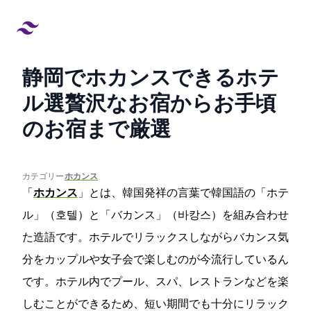
静岡でホカンスできるホテ
ル11選!贅沢なお宿からお手頃
のお宿まで厳選
created at:
updated at:
カテゴリー:
#ホカンス
「
ホカンス
」とは、韓国発祥の言葉で韓国語の「ホテ
ル」（호텔）と「バカンス」（바캉스）を組み合わせ
た造語です。ホテルでリラックスしながらバカンス気
分をカップルや女子会で楽しむのが今流行しているん
です。ホテル内でプール、スパ、レストランなどを楽
しむことができるため、短い期間でも十分にリラック