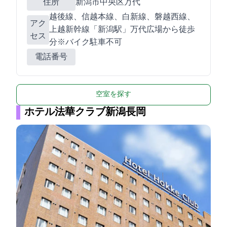
住所
新潟市中央区万代5-1-1
JR越後線、信越本線、白新線、磐越西線、
アク
上越新幹線「新潟駅」万代広場から徒歩7
セス
分※バイク駐車不可
電話番号
空室を探す
ホテル法華クラブ新潟長岡