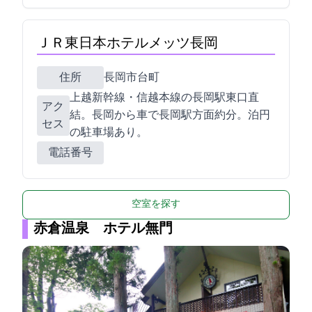
ＪＲ東日本ホテルメッツ長岡
住所
長岡市台町2-4-9
上越新幹線・信越本線の長岡駅東口直
アク
結。長岡ICから車で長岡駅方面約20分。1泊800円
セス
の駐車場あり。
電話番号
空室を探す
赤倉温泉 ホテル無門