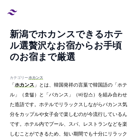
新潟でホカンスできるホテ
ル4選!贅沢なお宿からお手頃
のお宿まで厳選
created at:
updated at:
カテゴリー:
#ホカンス
「
ホカンス
」とは、韓国発祥の言葉で韓国語の「ホテ
ル」（호텔）と「バカンス」（바캉스）を組み合わせ
た造語です。ホテルでリラックスしながらバカンス気
分をカップルや女子会で楽しむのが今流行しているん
です。ホテル内でプール、スパ、レストランなどを楽
しむことができるため、短い期間でも十分にリラック