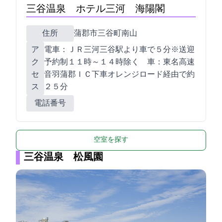
三谷温泉 ホテル三河 海陽閣
住所
蒲郡市三谷町南山1-69
ア
電車：ＪＲ三河三谷駅より車で５分※送迎
ク
予約制１１時～１４時除く 車：東名高速
セ
音羽蒲郡ＩＣ下車オレンジロード経由で約
ス
２５分
電話番号
空室を探す
三谷温泉 松風園