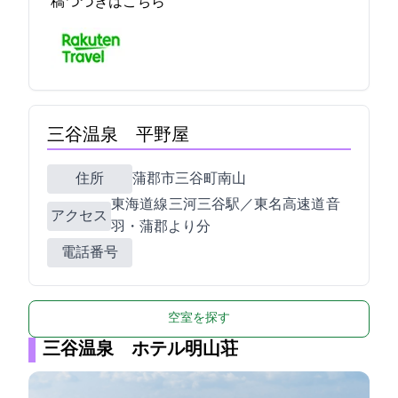
稿
つづきはこちら
三谷温泉 平野屋
住所
蒲郡市三谷町南山1-21
JR東海道線 三河三谷駅／東名高速道 音
アクセス
羽・蒲郡ICより20分
電話番号
空室を探す
三谷温泉 ホテル明山荘