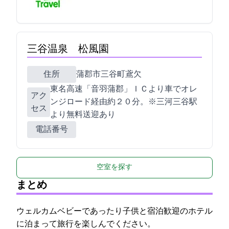
三谷温泉 松風園
住所
蒲郡市三谷町鳶欠14-4
東名高速「音羽蒲郡」ＩＣより車でオレ
アク
ンジロード経由約２０分。※JR三河三谷駅
セス
より無料送迎あり
電話番号
空室を探す
まとめ
ウェルカムベビーであったり子供と宿泊歓迎のホテル
に泊まって旅行を楽しんでください。