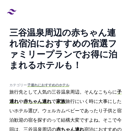
三谷温泉周辺の赤ちゃん連
れ宿泊におすすめの宿4選!フ
ァミリープランでお得に泊
まれるホテルも！
created at:
updated at:
カテゴリー:
#子連れにおすすめのホテル
旅行先として人気の三谷温泉周辺。そんなこちらに
子
連れ
や
赤ちゃん連れ
で
家族
旅行にいく時に大事にした
いホテル選び。ウェルカムベビーであったり子供と宿
泊歓迎の宿を探すのって結構大変ですよね。そこで今
回は、三谷温泉周辺の
赤ちゃん連れ
宿泊におすすめの