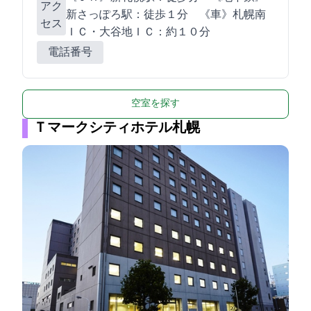
アク
新さっぽろ駅：徒歩１分 《車》札幌南
セス
ＩＣ・大谷地ＩＣ：約１０分
電話番号
空室を探す
Ｔマークシティホテル札幌