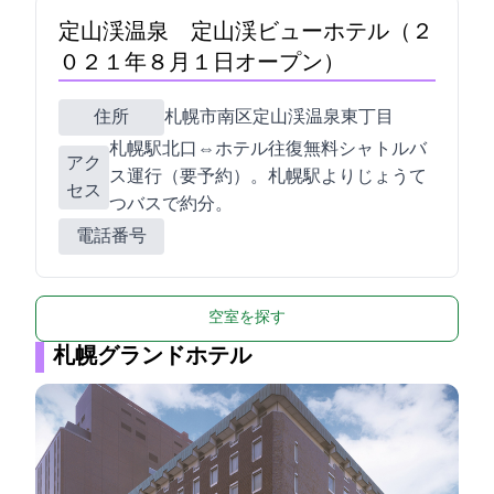
定山渓温泉 定山渓ビューホテル（２
０２１年８月１日オープン）
住所
札幌市南区定山渓温泉東2丁目111-3
札幌駅北口⇔ホテル往復無料シャトルバ
アク
ス運行（要予約）。JR札幌駅よりじょうて
セス
つバスで約70分。
電話番号
空室を探す
札幌グランドホテル