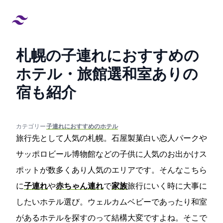
札幌の子連れにおすすめの
ホテル・旅館13選!和室ありの
宿も紹介
created at:
updated at:
カテゴリー:
#子連れにおすすめのホテル
旅行先として人気の札幌。石屋製菓白い恋人パークや
サッポロビール博物館などの子供に人気のお出かけス
ポットが数多くあり人気のエリアです。そんなこちら
に
子連れ
や
赤ちゃん連れ
で
家族
旅行にいく時に大事に
したいホテル選び。ウェルカムベビーであったり和室
があるホテルを探すのって結構大変ですよね。そこで