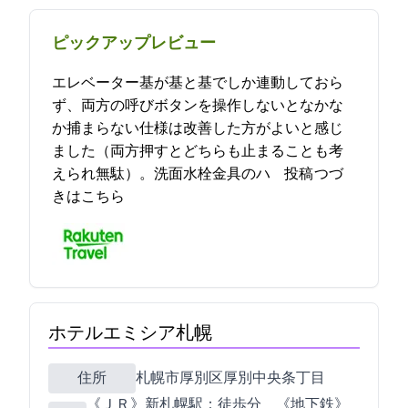
ピックアップレビュー
エレベーター4基が2基と2基でしか連動しておら
ず、両方の呼びボタンを操作しないとなかな
か捕まらない仕様は改善した方がよいと感じ
ました（両方押すとどちらも止まることも考
えられ無駄）。洗面水栓金具のハ… 2021-12-12 11:13:03投稿
つづ
きはこちら
ホテルエミシア札幌
住所
札幌市厚別区厚別中央2条5丁目
《ＪＲ》新札幌駅：徒歩3分 《地下鉄》