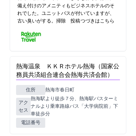
備え付けのアメニティもビジネスホテルのそ
れでした。ユニットバスが付いていますが、
古い臭いがする……。掃除… 2021-12-16 15:12:26投稿
つづきはこちら
熱海温泉 ＫＫＲホテル熱海（国家公
務員共済組合連合会熱海共済会館）
住所
熱海市春日町7-39
熱海駅より徒歩７分、熱海駅バスターミ
アク
ナルより乗車路線バス「大学病院前」下
セス
車徒歩1分
電話番号