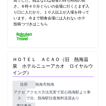
高でした。残念なのは朝食の待ち時間の長
さ。８時４０分ぐらいの会場に行くとまず入
り口に人だかり。１０人以上が入場を待って
います。今まで朝食会場には入れないホテ… 2021-12-14 08:43:26
投稿
つづきはこちら
ＨＯＴＥＬ ＡＣＡＯ（旧 熱海温
泉 ホテルニューアカオ ロイヤルウ
イング）
住所
熱海市熱海1993-65
アクセ
アクセス方法充実で安心!!熱海駅より車
ス
で10分。熱海駅往復無料送迎あり