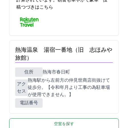
計算されています。朝食も華やかで豪華… 2021-12-12 19:19:16投
稿
つづきはこちら
熱海温泉 湯宿一番地（旧 志ほみや
旅館）
住所
熱海市春日町1-2
熱海駅から左前方の仲見世商店街抜けて
アク
徒歩2分。【令和3年2月より工事の為駐車場
セス
が使用できません。】
電話番号
空室を探す