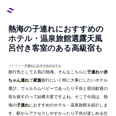
熱海の子連れにおすすめの
ホテル・温泉旅館19選!露天風
呂付き客室のある高級宿も
created at:
updated at:
カテゴリー:
#子連れにおすすめのホテル
旅行先として人気の熱海。そんなこちらに
子連れ
や
赤
ちゃん連れ
で
家族
旅行にいく時に大事にしたいホテル
選び。ウェルカムベビーであったり子供と宿泊歓迎の
宿を探すのって結構大変ですよね。そこで今回は、熱
海の
子連れ
におすすめのホテル・温泉旅館を紹介しま
す。駅からアクセスしやすかったり子供が楽しめる仕